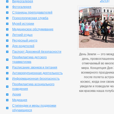
2015)
Видеогалерея
Фотогалерея
Страницы преподавателей
Психологическая служба
Музей истории
Медицинское обслуживание
Летний отдых
Ресурсный центр
Для родителей
Паспорт Дорожной безопасности
День Земли — это меж
Профилактика детского
день, провозглашенн
травматизма
отмечаемый во многи
Расписание звонков и питания
мира. Концепция Дня 
всемирного праздника
Антикоррупционная деятельность
после полета астро
Информационная безопасность
космос, когда они свои
Профилактика асоциального
увидели и поведали че
поведения
как красива наша голуб
Архив
Медиация
Стипендии и меры поддержки
обучающихся