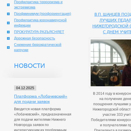
Профилактика терроризма и
экстремизма
Профминимум (профориентация)
В.П. Шанцев по
лучших педаг
Профилактика коронавирусной
инфекции
Нижегородской 
с Днем учит
ПРОКУРАТУРА РАЗЪЯСНЯЕТ
Дорожная безопасность
Снижение бюрократической
нагрузки
НОВОСТИ
04.12.2025
В 2014 году в конкурс
Платформа «Лобачевский»
на получение ден
для подачи заявок
поощрения лучшими 
Вводится новая платформа
Нижегородской област
«Лобачевский», предназначенная
участие 333 учит
для подачи жителями Нижнего
Победителями конкурсн
Новгорода заявок по
и получателями п
интересующим их проблемным
Президента в размер