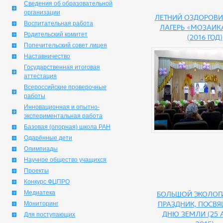
Сведения об образовательной
организации
Летний оздорови
Воспитательная работа
лагерь «Мозаик
Родительский комитет
(2016 год)
Попечительский совет лицея
Наставничество
Государственная итоговая
аттестация
Всероссийские проверочные
работы
Инновационная и опытно-
экспериментальная работа
Базовая (опорная) школа РАН
Одарённые дети
Олимпиады
Научное общество учащихся
Проекты
Конкурс ФЦПРО
Медиатека
Большой эколог
Мониторинг
праздник, посв
Дню Земли (25 
Для поступающих