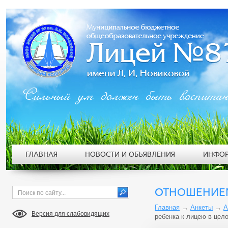
Сильный ум должен быть воспита
ГЛАВНАЯ
НОВОСТИ И ОБЪЯВЛЕНИЯ
ИНФОР
ОТНОШЕНИЕМ
Главная
→
Анкеты
→
А
Версия для слабовидящих
ребенка к лицею в цел