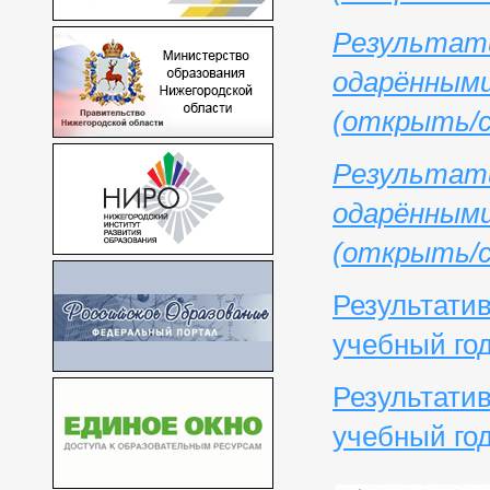
Результат
одарёнными
(открыть/с
Результат
одарёнными
(открыть/с
Результати
учебный го
Результати
учебный го