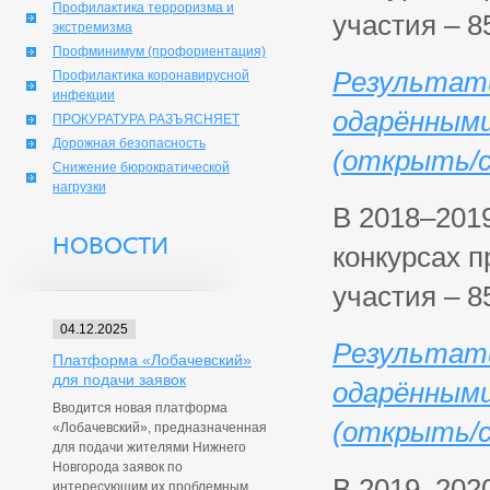
Профилактика терроризма и
участия – 8
экстремизма
Профминимум (профориентация)
Результат
Профилактика коронавирусной
инфекции
одарёнными
ПРОКУРАТУРА РАЗЪЯСНЯЕТ
Дорожная безопасность
(открыть/с
Снижение бюрократической
нагрузки
В 2018–201
НОВОСТИ
конкурсах п
участия – 8
04.12.2025
Результат
Платформа «Лобачевский»
для подачи заявок
одарёнными
Вводится новая платформа
(открыть/с
«Лобачевский», предназначенная
для подачи жителями Нижнего
Новгорода заявок по
В 2019–202
интересующим их проблемным