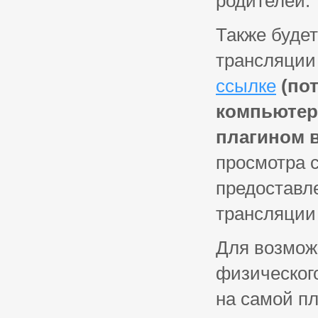
родителей.
Также буде
трансляции
ссылке
(по
компьютер
плагином в
просмотра 
предоставл
трансляци
Для возмож
физическог
на самой п