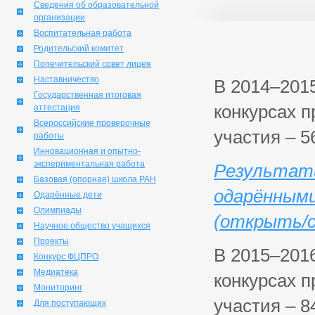
Сведения об образовательной
организации
Воспитательная работа
Родительский комитет
Попечительский совет лицея
Наставничество
В 2014–201
Государственная итоговая
конкурсах п
аттестация
Всероссийские проверочные
участия – 5
работы
Инновационная и опытно-
экспериментальная работа
Результат
Базовая (опорная) школа РАН
одарёнными
Одарённые дети
Олимпиады
(открыть/с
Научное общество учащихся
Проекты
В 2015–201
Конкурс ФЦПРО
Медиатека
конкурсах п
Мониторинг
участия – 8
Для поступающих