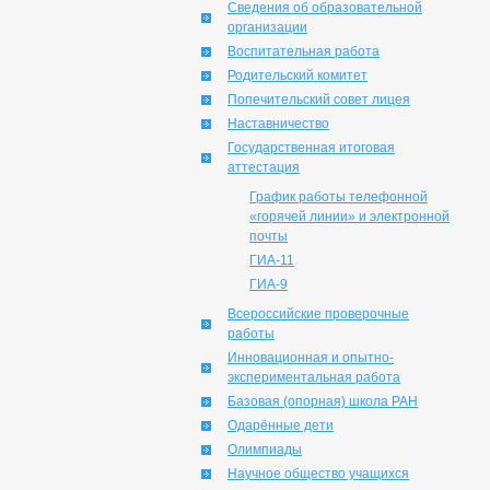
Сведения об образовательной
организации
Воспитательная работа
Родительский комитет
Попечительский совет лицея
Наставничество
Государственная итоговая
аттестация
График работы телефонной
«горячей линии» и электронной
почты
ГИА-11
ГИА-9
Всероссийские проверочные
работы
Инновационная и опытно-
экспериментальная работа
Базовая (опорная) школа РАН
Одарённые дети
Олимпиады
Научное общество учащихся