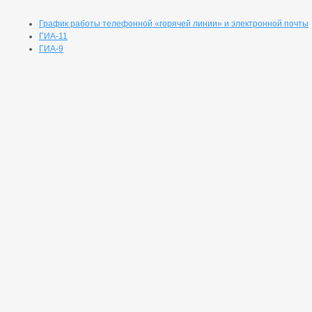
График работы телефонной «горячей линии» и электронной почты
ГИА-11
ГИА-9