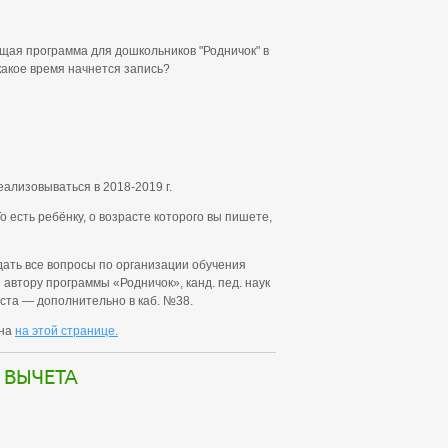
щая программа для дошкольников "Родничок" в
 какое время начнется запись?
ализовываться в 2018-2019 г.
То есть ребёнку, о возрасте которого вы пишете,
дать все вопросы по организации обучения
автору программы «Родничок», канд. пед. наук
густа — дополнительно в каб. №38.
ена
на этой странице.
 вычета