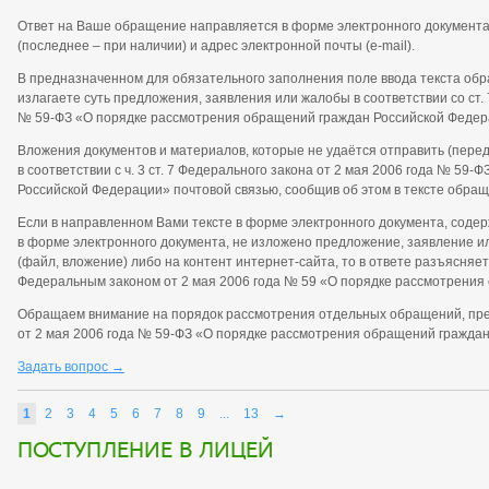
Ответ на Ваше обращение направляется в форме электронного документа,
(последнее – при наличии) и адрес электронной почты (e-mail).
В предназначенном для обязательного заполнения поле ввода текста об
излагаете суть предложения, заявления или жалобы в соответствии со ст. 
№ 59-ФЗ «О порядке рассмотрения обращений граждан Российской Федер
Вложения документов и материалов, которые не удаётся отправить (перед
в соответствии с ч. 3 ст. 7 Федерального закона от 2 мая 2006 года № 5
Российской Федерации» почтовой связью, сообщив об этом в тексте обращ
Если в направленном Вами тексте в форме электронного документа, соде
в форме электронного документа, не изложено предложение, заявление ил
(файл, вложение) либо на контент интернет-сайта, то в ответе разъясняе
Федеральным законом от 2 мая 2006 года № 59 «О порядке рассмотрения
Обращаем внимание на порядок рассмотрения отдельных обращений, пре
от 2 мая 2006 года № 59-ФЗ «О порядке рассмотрения обращений гражда
Задать вопрос →
1
2
3
4
5
6
7
8
9
...
13
→
Поступление в лицей