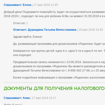
Спрашивает: Елена
| 17 мая 2018 12:45
Добрый день! Подскажите пожалуйста, будет ли осуществляться развиваю
2018-2019 г., подходит ли она для ребенка 4г.8м. на момент 01.09.2018 и в
Ответов:
1
Отвечает: Дурандина Татьяна Вячеславовна
| 18 мая 2018 10:43
Здравствуйте, Елена!
Да, развивающая программа для дошкольников «Родничок» будет ре
Набираются три группы детей: одна 4-х, одна 5-ти и одна 6-ти лет. 
она подходит.
Предварительная запись начинается с 14.08.2018. Записаться и за
дошкольников по программе «Родничок» Вы можете руководителю и 
Дурандиной Татьяне Вячеславовне по т. 8-906-362-27-68, а с 25 ав
Более подробная информация о программе «Родничок» располож
Документы для получения налогового
Спрашивает: Анна
| 17 мая 2018 10:17