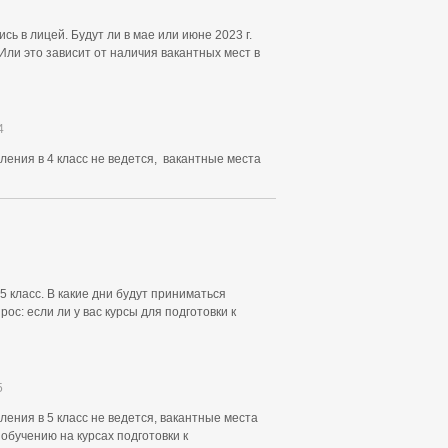
сь в лицей. Будут ли в мае или июне 2023 г.
Или это зависит от наличия вакантных мест в
4
ения в 4 класс не ведется, вакантные места
5 класс. В какие дни будут приниматься
с: если ли у вас курсы для подготовки к
5
ния в 5 класс не ведется, вакантные места
 обучению на курсах подготовки к