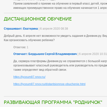
Прием заявлений о приеме на обучение в первый класс детей, про
имеющих преимущественное право на обучение начинается 1 апрел
Дистанционное обучение
Спрашивает: Екатерина
| 6 апреля 2020 08:38
Добрый день. 6 апреля нет возможности увидеть задания в Дневник.ру. Ви
Как организовать обучение ребенка?
Ответов:
1
Отвечает: Бердышев Сергей Владимирович
| 6 апреля 2020 10:31
Да, сервера платформы Дневник.ру не справляются с большой нагр
организовывает классный руководитель или руководитель по предм
также определяет вид обратной связи.
https://lyceum87.nnov.ru/
https://lyceum87.nnov.ru/distantsionnoe-obuchenie.html
Развивающая программа "Родничок"