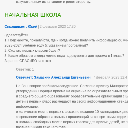
вступительным испытаниям и репетиторству.
Начальная школа
Спрашивает: Юрий
| 2 февраля 2023 17:30
Здравствуйте!
1. Подскажите, пожалуйста, где и когда можно получить информацию об учи
2023-2024 учебном году (с указанием программы)?
2. Сколько первых классов будет?
3. Каким образом и когда можно подать документы для приема в 1 класс?
Заранее СПАСИБО за ответ!
Ответов:
1
Отвечает: Замазкин Александр Евгеньевич
| 7 февраля 2023 12:4
На Ваш вопрос сообщаем следующее. Согласно приказу Минпросв
утверждении Порядка приема на обучение по образовательным про
и среднего общего образования" образовательные организации
с 
детей в первый класс размещают на своих информационном стенде
информацию:
о количестве мест в первых классах не позднее 10 календарных дн
закреплении образовательных организаций за конкретными терри
о наличии свободных мест в первых классах для приема детей, не
позднее 5 июля текущего года.