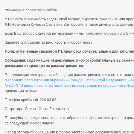
Уважаемые посетители сайта!
У Вас есть возможность задать свой вопрос, выразить пожелание или пр
Л.И.Новиковой Кулёвой Светлане Викторовне, а также другим сотрудникам
Если Ваш вопрос окажется интересным
—
мы прокомментируем и опублику
Заранее благодарим за вежливость и корректность.
Поля, отмеченные символом [*], являются обязательными для заполне
Обращения, содержащие нецензурные, либо оскорбительные выражени
рекламного характера не рассматриваются.
Поступающие электронные обращения рассматриваются в соответствии с
"О порядке рассмотрения обращений граждан Российской Федерации"
,
Зак
№124-З "О дополнительных гарантиях права граждан на обращение в Ниж
правовыми актами.
Телефон приёмной: 224 03 82
Секретарь: Орлова Ольга Евгеньевна
Пожалуйста, прежде чем отправить обращение в форме электронного док
со следующей информацией.
Перед отправкой обращения в форме электронного документа необходимо 