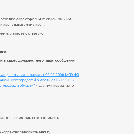
едложение директору МБОУ лицей №87 им.
 и преподавателям лицея.
ем его вместе с ответом.
ния.
я в адрес должностного лица, сообщения
Федеральным законом от 02.05.2006 №59-ФЗ
оном Нижегородской области от 07.09.2007
егородской области"
и другими нормативно-
умента, внимательно ознакомьтесь
корректно заполнить анкету.