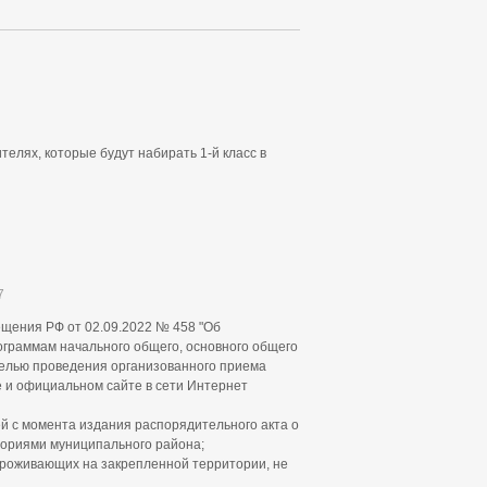
телях, которые будут набирать 1-й класс в
7
ещения РФ от 02.09.2022 № 458
"Об
граммам начального общего, основного общего
целью проведения организованного приема
 и официальном сайте в сети Интернет
ей с момента издания распорядительного акта о
ториями муниципального района
;
 проживающих на закрепленной территории, не