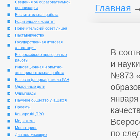
Сведения об образовательной
Главная
организации
Воспитательная работа
Родительский комитет
Попечительский совет лицея
Наставничество
Государственная итоговая
аттестация
В соот
Всероссийские проверочные
работы
и наук
Инновационная и опытно-
экспериментальная работа
№873 «
Базовая (опорная) школа РАН
образо
Одарённые дети
Олимпиады
января
Научное общество учащихся
Проекты
качест
Конкурс ФЦПРО
Всерос
Медиатека
Мониторинг
по сле
Для поступающих