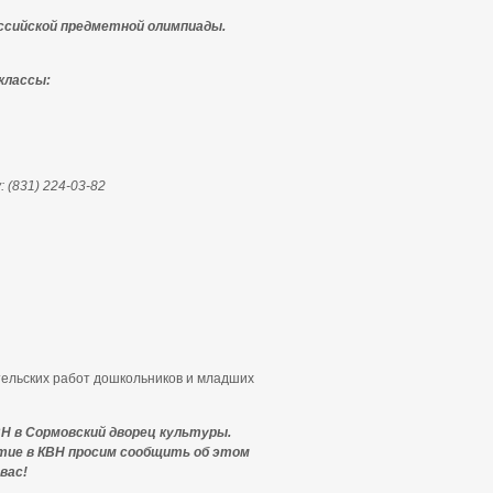
ссийской предметной олимпиады.
 классы:
 (831) 224-03-82
тельских работ дошкольников и младших
КВН в Сормовский дворец культуры.
стие в КВН просим сообщить об этом
вас!