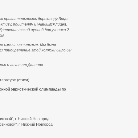
ую признательность директору Лицея
ктиву, родителям и учащимся лицея,
бретении такой нужной для ученика 2
ом.
лее самостоятельным. Мы были
щи приобретение этой коляски было бы
мьи и лично от Даниила.
ературе (стихи)
ионной эвристической олимпиады по
ковой", г. Нижний Новгород
виковой", г. Нижний Новгород