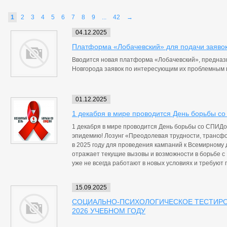
1
2
3
4
5
6
7
8
9
...
42
→
04.12.2025
Платформа «Лобачевский» для подачи заяво
Вводится новая платформа «Лобачевский», предназ
Новгорода заявок по интересующим их проблемным 
01.12.2025
1 декабря в мире проводится День борьбы с
1 декабря в мире проводится День борьбы со СПИД
эпидемию! Лозунг «Преодолевая трудности, транс
в 2025 году для проведения кампаний к Всемирному
отражает текущие вызовы и возможности в борьбе 
уже не всегда работают в новых условиях и требуют
15.09.2025
СОЦИАЛЬНО-ПСИХОЛОГИЧЕСКОЕ ТЕСТИРОВ
2026 УЧЕБНОМ ГОДУ