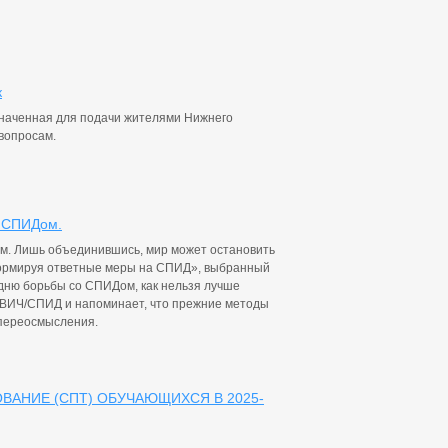
к
наченная для подачи жителями Нижнего
вопросам.
о СПИДом.
ом. Лишь объединившись, мир может остановить
формируя ответные меры на СПИД», выбранный
 дню борьбы со СПИДом, как нельзя лучше
с ВИЧ/СПИД и напоминает, что прежние методы
 переосмысления.
АНИЕ (СПТ) ОБУЧАЮЩИХСЯ В 2025-