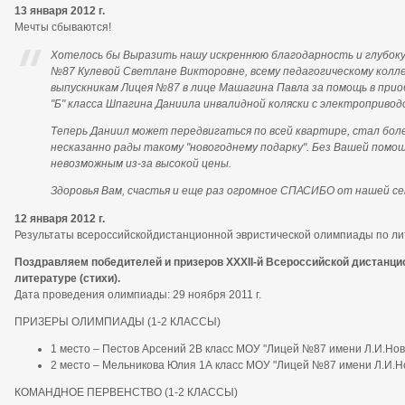
13 января 2012 г.
Мечты сбываются!
Хотелось бы Выразить нашу искреннюю благодарность и глубок
№87 Кулевой Светлане Викторовне, всему педагогическому колле
выпускникам Лицея №87 в лице Машагина Павла за помощь в прио
"Б" класса Шпагина Даниила инвалидной коляски с электропривод
Теперь Даниил может передвигаться по всей квартире, стал бо
несказанно рады такому "новогоднему подарку". Без Вашей помо
невозможным из-за высокой цены.
Здоровья Вам, счастья и еще раз огромное СПАСИБО от нашей се
12 января 2012 г.
Результаты всероссийскойдистанционной эвристической олимпиады по лит
Поздравляем победителей и призеров XXXII-й Всероссийской дистанц
литературе (стихи).
Дата проведения олимпиады: 29 ноября 2011 г.
ПРИЗЕРЫ ОЛИМПИАДЫ (1-2 КЛАССЫ)
1 место – Пестов Арсений 2В класс МОУ "Лицей №87 имени Л.И.Нови
2 место – Мельникова Юлия 1А класс МОУ "Лицей №87 имени Л.И.Но
КОМАНДНОЕ ПЕРВЕНСТВО (1-2 КЛАССЫ)