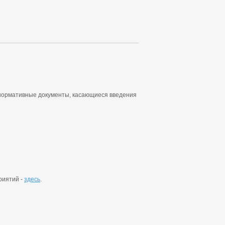
 нормативные документы, касающиеся введения
риятий -
здесь
.