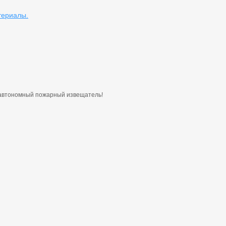
териалы.
 автономный пожарный извещатель!