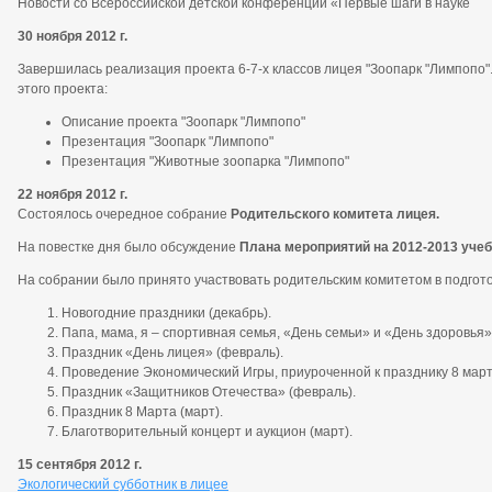
Новости со Всероссийской детской конференции «Первые шаги в науке
30 ноября 2012 г.
Завершилась реализация проекта 6-7-х классов лицея "Зоопарк "Лимпоп
этого проекта:
Описание проекта "Зоопарк "Лимпопо"
Презентация "Зоопарк "Лимпопо"
Презентация "Животные зоопарка "Лимпопо"
22 ноября 2012 г.
Состоялось очередное собрание
Родительского комитета лицея.
На повестке дня было обсуждение
Плана мероприятий на 2012-2013 уче
На собрании было принято
участвовать родительским комитетом в подго
Новогодние праздники (декабрь).
Папа, мама, я – спортивная семья, «День семьи» и «День здоровья» 
Праздник «День лицея» (февраль).
Проведение Экономический Игры, приуроченной к празднику 8 март
Праздник «Защитников Отечества» (февраль).
Праздник 8 Марта (март).
Благотворительный концерт и аукцион (март).
15 сентября 2012 г.
Экологический субботник в лицее