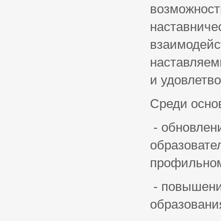
возможность
наставничес
взаимодейс
наставляем
и удовлетв
Среди осно
- обновлен
образовате
профильном
- повышени
образования