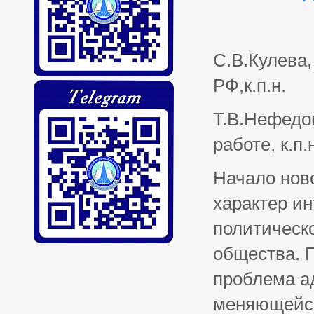
С.В.Кулева
РФ,к.п.н.
Т.В.Нефедо
работе, к.п.
Начало нов
характер и
политическ
общества. П
проблема а
меняющейся