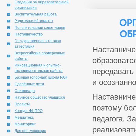
Сведения об образовательной
организации
Воспитательная работа
Ор
Родительский комитет
Попечительский совет лицея
об
Наставничество
Государственная итоговая
аттестация
Наставниче
Всероссийские проверочные
образовател
работы
Инновационная и опытно-
передавать
экспериментальная работа
Базовая (опорная) школа РАН
и осознанн
Одарённые дети
Олимпиады
Наставниче
Научное общество учащихся
Проекты
поэтому бо
Конкурс ФЦПРО
педагога. З
Медиатека
Мониторинг
реализовать
Для поступающих