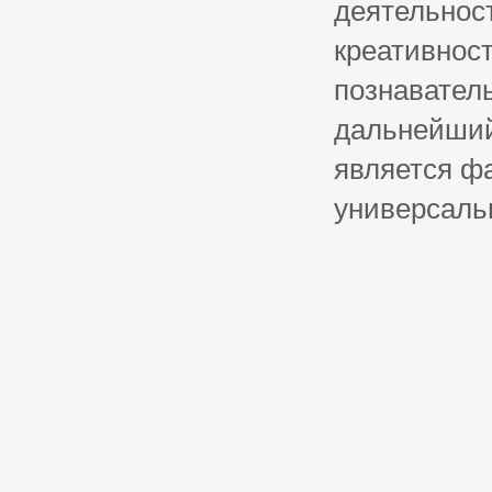
деятельнос
креативнос
познавател
дальнейший
является ф
универсальн