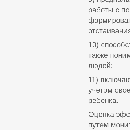
работы с п
формирован
отстаивания
10) способ
также пони
людей;
11) включа
учетом сво
ребенка.
Оценка эфф
путем мони