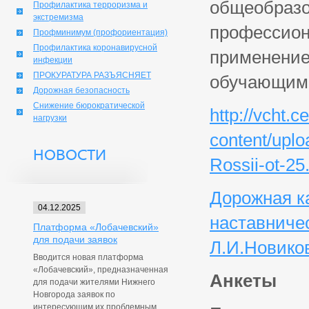
общеобразо
Профилактика терроризма и
экстремизма
профессион
Профминимум (профориентация)
Профилактика коронавирусной
применение
инфекции
ПРОКУРАТУРА РАЗЪЯСНЯЕТ
обучающим
Дорожная безопасность
Снижение бюрократической
http://vcht.c
нагрузки
content/upl
НОВОСТИ
Rossii-ot-2
Дорожная к
04.12.2025
наставниче
Платформа «Лобачевский»
для подачи заявок
Л.И.Новико
Вводится новая платформа
«Лобачевский», предназначенная
Анкеты
для подачи жителями Нижнего
Новгорода заявок по
интересующим их проблемным