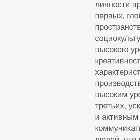
личности п
первых, гл
пространств
социокульт
высокого у
креативност
характерист
производств
высоким уро
третьих, у
и активным
коммуникат
людей, что