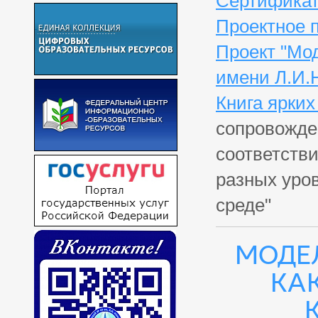
Сертификат
Проектное 
Проект "Мо
имени Л.И.
Книга ярки
сопровожде
соответств
разных уро
среде"
Модел
ка