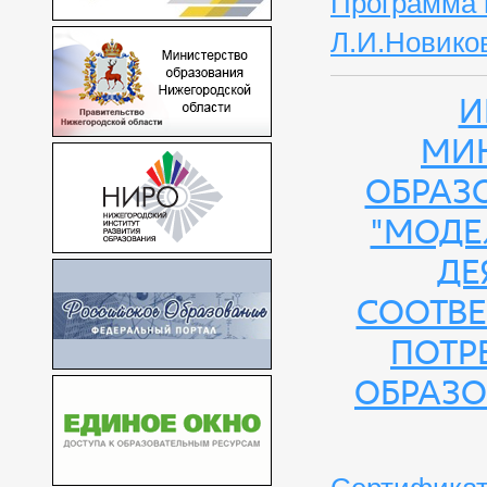
Программа 
Л.И.Новиков
И
Мин
образ
"Моде
де
соотве
потр
образо