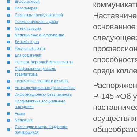
Видеогалерея
коммуникат
Фотогалерея
Наставниче
Страницы преподавателей
Психологическая служба
основанное
Музей истории
Медицинское обслуживание
следующее: 
Летний отдых
профессион
Ресурсный центр
Для родителей
способностя
Паспорт Дорожной безопасности
среди колле
Профилактика детского
травматизма
Расписание звонков и питания
Распоряжен
Антикоррупционная деятельность
Р-145 «Об 
Информационная безопасность
Профилактика асоциального
наставниче
поведения
Архив
осуществля
Медиация
Стипендии и меры поддержки
общеобразо
обучающихся