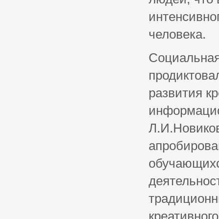
интенсивног
человека.
Социальная
продиктова
развития кр
информацио
Л.И.Новиков
апробирова
обучающихс
деятельнос
традиционн
креативног