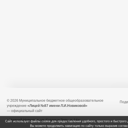
© 2026 Муниципальное бюджетное общеобразовательное
Под
учреждение
«Лицей №87 имени Л.И.Новиковой»
— официальный сайт
г. Нижний Новгород, ул. Красных Зорь, д. 14а
Сайт использует файлы cookie для предоставления удобного, простого и быстрого
Вы можете продолжить навигацию по сайту только выразив согла