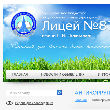
Сильный ум должен быть воспита
ГЛАВНАЯ
НОВОСТИ И ОБЪЯВЛЕНИЯ
ИНФОР
АНТИКОРРУП
Главная
→
Антикорруп
Версия для слабовидящих