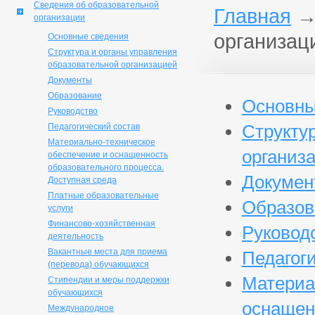
Сведения об образовательной
Главная
организации
организац
Основные сведения
Структура и органы управления
образовательной организацией
Документы
Образование
Основны
Руководство
Структу
Педагогический состав
Материально-техническое
организ
обеспечение и оснащенность
образовательного процесса.
Докумен
Доступная среда
Платные образовательные
Образов
услуги
Финансово-хозяйственная
Руковод
деятельность
Вакантные места для приема
Педагог
(перевода) обучающихся
Материа
Стипендии и меры поддержки
обучающихся
оснащен
Международное