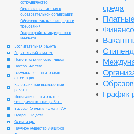
сотрудничество
среда
Организация питания в
образовательной организации
Платные
Образовательные стандарты и
требования
Финансо
График работы медицинского
Вакантн
кабинета
Воспитательная работа
Стипенд
Родительский комитет
Попечительский совет лицея
Междуна
Наставничество
Организ
Государственная итоговая
аттестация
Образов
Всероссийские проверочные
работы
График 
Инновационная и опытно-
экспериментальная работа
Базовая (опорная) школа РАН
Одарённые дети
Олимпиады
Научное общество учащихся