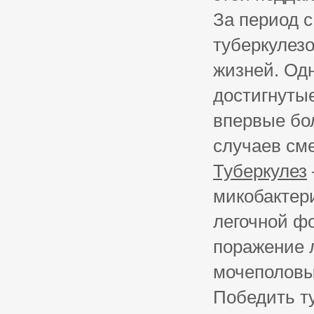
За период с
туберкулез
жизней. Од
достигнутые
впервые бол
случаев сме
Туберкулез
микобактер
легочной ф
поражение 
мочеполовых
Победить ту