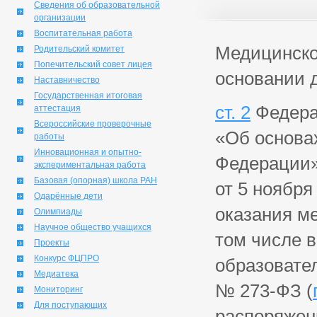
Сведения об образовательной
организации
Воспитательная работа
Медицинско
Родительский комитет
Попечительский совет лицея
основании 
Наставничество
Государственная итоговая
ст. 2
Федерал
аттестация
Всероссийские проверочные
«Об основа
работы
Инновационная и опытно-
Федерации»
экспериментальная работа
Базовая (опорная) школа РАН
от 5 ноября
Одарённые дети
оказания м
Олимпиады
Научное общество учащихся
том числе в
Проекты
Конкурс ФЦПРО
образовате
Медиатека
№ 273-ФЗ (
Мониторинг
Для поступающих
распоряжен