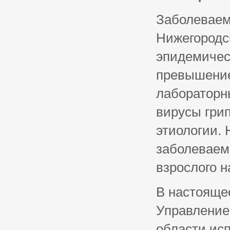
Заболеваем
Нижегородс
эпидемичес
превышение
лабораторн
вирусы грип
этиологии. 
заболеваем
взрослого н
В настояще
Управление
области ис