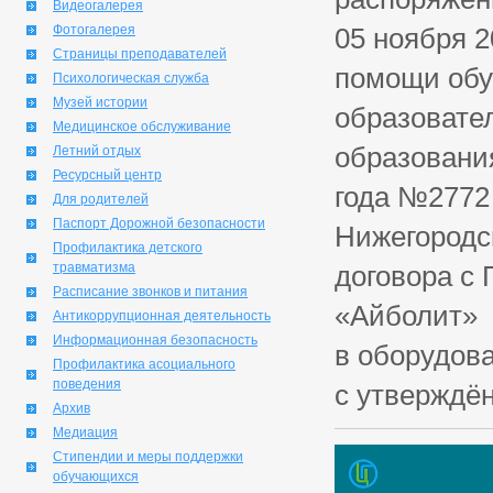
Видеогалерея
Фотогалерея
05 ноября 
Страницы преподавателей
помощи обу
Психологическая служба
Музей истории
образовате
Медицинское обслуживание
образовани
Летний отдых
Ресурсный центр
года №2772
Для родителей
Паспорт Дорожной безопасности
Нижегородск
Профилактика детского
травматизма
договора с
Расписание звонков и питания
«Айболит» 
Антикоррупционная деятельность
Информационная безопасность
в оборудов
Профилактика асоциального
поведения
с утверждё
Архив
Медиация
Стипендии и меры поддержки
обучающихся