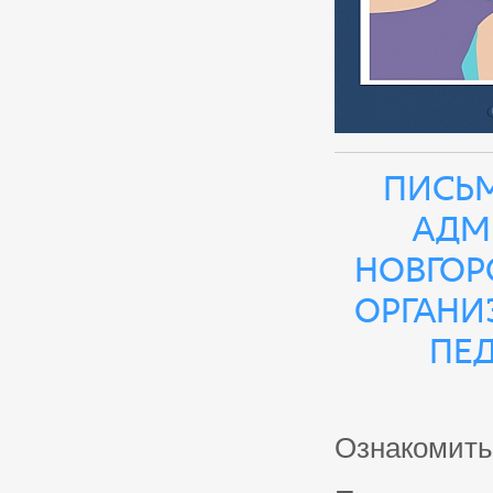
Письм
адм
Новгоро
органи
пед
Ознакомить