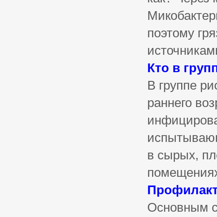
Микобактер
поэтому гр
источникам
Кто в груп
В группе р
раннего во
инфицирова
испытывающ
в сырых, п
помещениях
Профилакт
Основным с