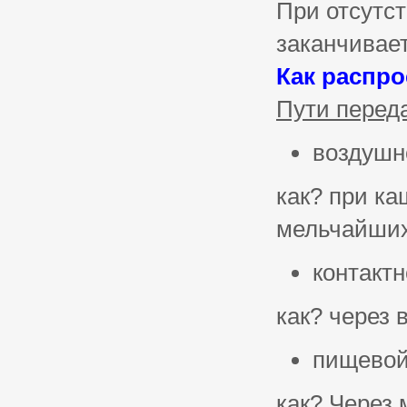
При отсутст
заканчивае
Как распро
Пути перед
воздушн
как? при ка
мельчайших
контакт
как? через
пищево
как? Через 