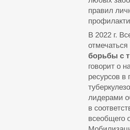
любых забо
правил лич
профилакти
В 2022 г. В
отмечаться
борьбы с т
говорит о 
ресурсов в 
туберкулез
лидерами о
в соответс
всеобщего 
Мобилизаци