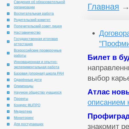
Сведения об образовательной
Главная
организации
Воспитательная работа
Родительский комитет
Попечительский совет лицея
Договор
Наставничество
Государственная итоговая
"Профм
аттестация
Всероссийские проверочные
Билет в б
работы
Инновационная и опытно-
направленн
экспериментальная работа
Базовая (опорная) школа РАН
выбор карь
Одарённые дети
Олимпиады
Атлас нов
Научное общество учащихся
Проекты
описанием 
Конкурс ФЦПРО
Медиатека
Профигра
Мониторинг
Для поступающих
знакомит р