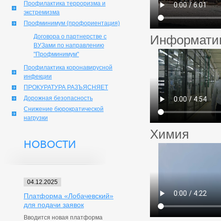
Профилактика терроризма и
экстремизма
Профминимум (профориентация)
Информати
Договора о партнерстве с
ВУЗами по направлению
"Профминимум"
Профилактика коронавирусной
инфекции
ПРОКУРАТУРА РАЗЪЯСНЯЕТ
Дорожная безопасность
Снижение бюрократической
нагрузки
Химия
НОВОСТИ
04.12.2025
Платформа «Лобачевский»
для подачи заявок
Вводится новая платформа