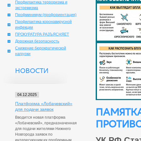
Профилактика терроризма и
экстремизма
Профминимум (профориентация)
Профилактика коронавирусной
инфекции
ПРОКУРАТУРА РАЗЪЯСНЯЕТ
Дорожная безопасность
Снижение бюрократической
нагрузки
НОВОСТИ
04.12.2025
Платформа «Лобачевский»
ПАМЯТК
для подачи заявок
Вводится новая платформа
ПРОТИВ
«Лобачевский», предназначенная
для подачи жителями Нижнего
Новгорода заявок по
УК РФ Ста
интересующим их проблемным