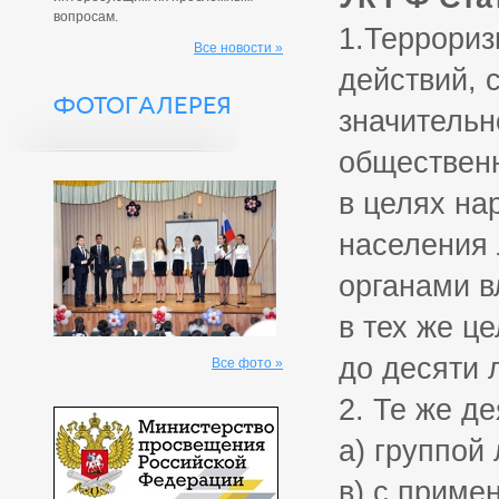
вопросам.
1.Террориз
Все новости »
действий, 
ФОТОГАЛЕРЕЯ
значительн
общественн
в целях на
населения 
органами в
в тех же ц
до десяти л
Все фото »
2. Те же д
а) группой
в) с приме