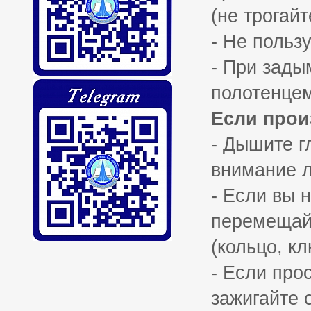
(не трогай
- Не польз
- При зад
полотенцем
Если прои
- Дышите г
внимание 
- Если вы 
перемещайт
(кольцо, к
- Если про
зажигайте 