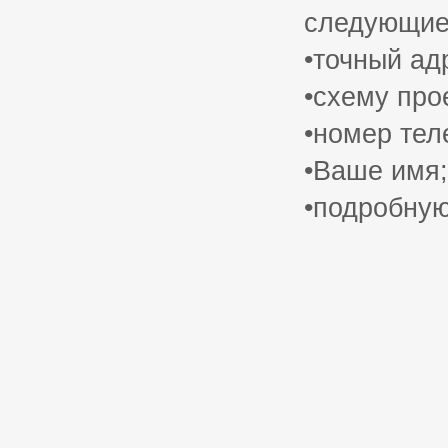
следующие
•точный ад
•схему про
•номер тел
•Ваше имя;
•подробну