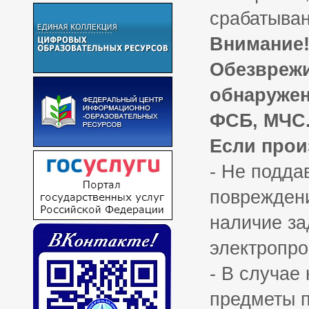
срабатыван
Внимание
Обезврежи
обнаружен
ФСБ, МЧС
Если прои
- Не подда
повреждени
наличие за
электропро
- В случае
предметы п