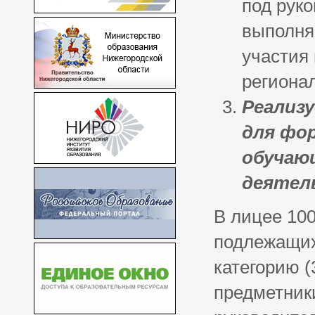
под рук
выполня
участия
региона
Реализ
для фо
обучающ
деятел
В лицее 10
подлежащих
категорию (
предметники