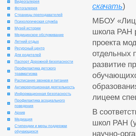
Видеогалерея
скачать
)
Фотогалерея
Страницы преподавателей
МБОУ «Лице
Психологическая служба
Музей истории
школа РАН 
Медицинское обслуживание
проекта мо
Летний отдых
Ресурсный центр
отдельных п
Для родителей
Паспорт Дорожной безопасности
развитие п
Профилактика детского
обучающихс
травматизма
Расписание звонков и питания
образовани
Антикоррупционная деятельность
Информационная безопасность
лицеем спе
Профилактика асоциального
поведения
В соответст
Архив
Медиация
школ РАН (
Стипендии и меры поддержки
научно-орг
обучающихся