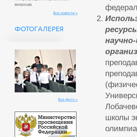
вопросам.
федерал
Все новости »
Исполь
ресурс
ФОТОГАЛЕРЕЯ
научно
органи
препода
препода
(физиче
Универс
Все фото »
Лобачев
школы э
олимпиа