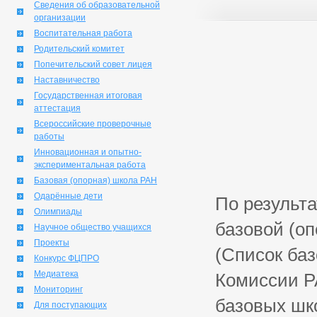
Сведения об образовательной
организации
Воспитательная работа
Родительский комитет
Попечительский совет лицея
Наставничество
Государственная итоговая
аттестация
Всероссийские проверочные
работы
Инновационная и опытно-
экспериментальная работа
Базовая (опорная) школа РАН
Одарённые дети
По результ
Олимпиады
базовой (о
Научное общество учащихся
Проекты
(Список ба
Конкурс ФЦПРО
Медиатека
Комиссии Р
Мониторинг
базовых шк
Для поступающих