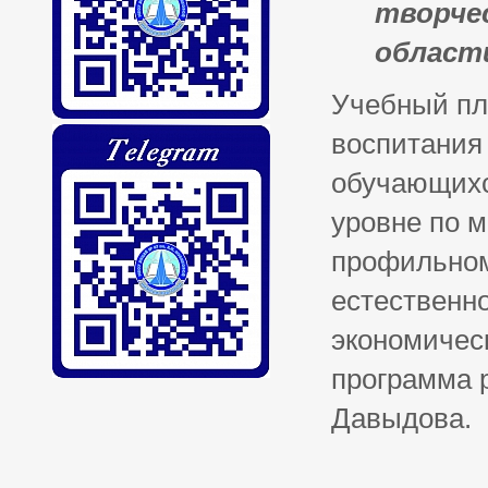
творче
област
Учебный пл
воспитания
обучающихс
уровне по м
профильном
естественн
экономическ
программа 
Давыдова.