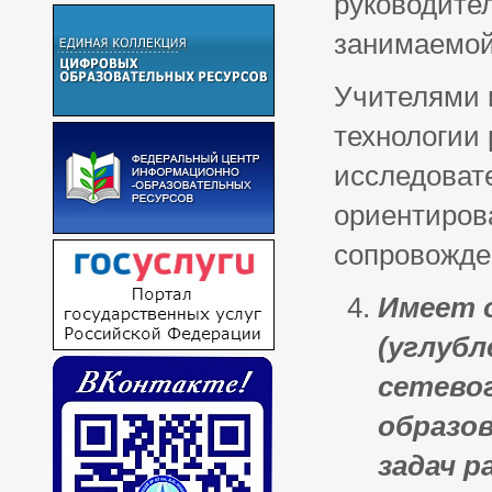
руководител
занимаемой 
Учителями 
технологии
исследовате
ориентирова
сопровожде
Имеет 
(углубл
сетево
образо
задач р