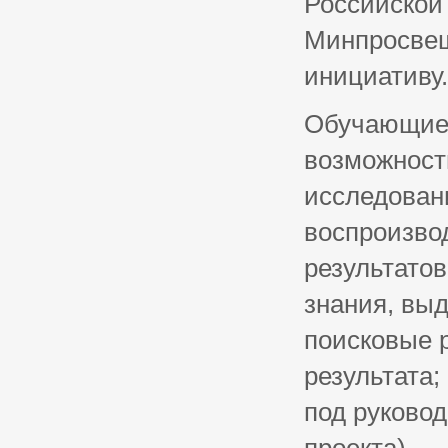
Российской 
Минпросвещ
инициативу.
Обучающиес
возможност
исследован
воспроизво
результато
знания, вы
поисковые р
результата
под руково