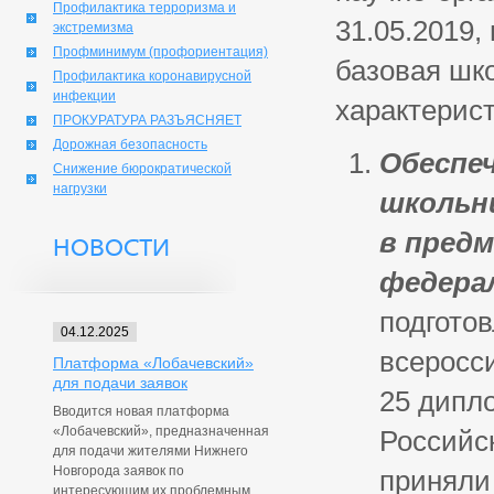
Профилактика терроризма и
31.05.2019,
экстремизма
Профминимум (профориентация)
базовая шк
Профилактика коронавирусной
инфекции
характерис
ПРОКУРАТУРА РАЗЪЯСНЯЕТ
Дорожная безопасность
Обеспе
Снижение бюрократической
нагрузки
школьн
в предм
НОВОСТИ
федера
подготов
04.12.2025
всеросс
Платформа «Лобачевский»
для подачи заявок
25 дипл
Вводится новая платформа
«Лобачевский», предназначенная
Российс
для подачи жителями Нижнего
Новгорода заявок по
приняли
интересующим их проблемным