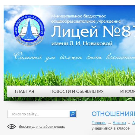
Сильный ум должен быть воспита
ГЛАВНАЯ
НОВОСТИ И ОБЪЯВЛЕНИЯ
ИНФОР
ОТНОШЕНИЯ
Главная
→
Анкеты
→
А
Версия для слабовидящих
учащимися в классе