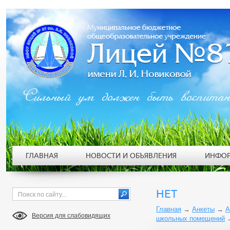
Сильный ум должен быть воспита
ГЛАВНАЯ
НОВОСТИ И ОБЪЯВЛЕНИЯ
ИНФОР
НЕТ
Главная
→
Анкеты
→
А
Версия для слабовидящих
школьных помещений