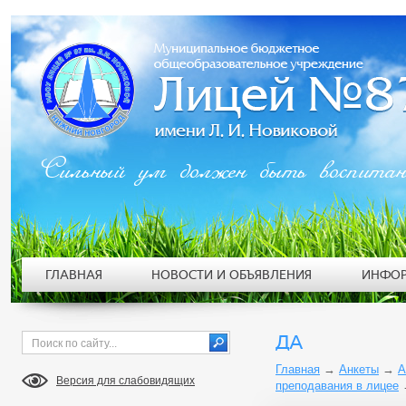
Сильный ум должен быть воспита
ГЛАВНАЯ
НОВОСТИ И ОБЪЯВЛЕНИЯ
ИНФОР
ДА
Главная
→
Анкеты
→
А
Версия для слабовидящих
преподавания в лицее