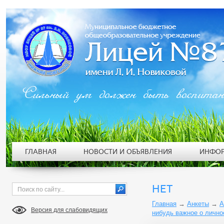
Сильный ум должен быть воспита
ГЛАВНАЯ
НОВОСТИ И ОБЪЯВЛЕНИЯ
ИНФОР
НЕТ
Главная
→
Анкеты
→
А
Версия для слабовидящих
нибудь важное о лично