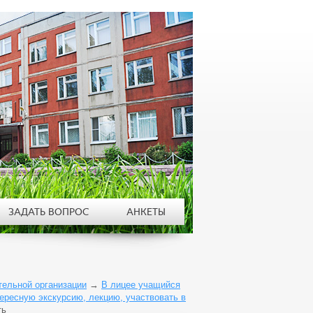
ЗАДАТЬ ВОПРОС
АНКЕТЫ
тельной организации
→
В лицее учащийся
тересную экскурсию, лекцию, участвовать в
ть