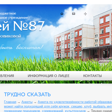
быть воспитан!
ЯВЛЕНИЯ
ИНФОРМАЦИЯ О ЛИЦЕЕ
КОНТАКТЫ
ТРУДНО СКАЗАТЬ
Главная
→
Анкеты
→
Анкета по удовлетворённости работой образова
может найти подходящий для себя кружок, секцию, клуб, выбрать ин
проведении праздников, соревнований, культпоходов
→
Трудно сказа