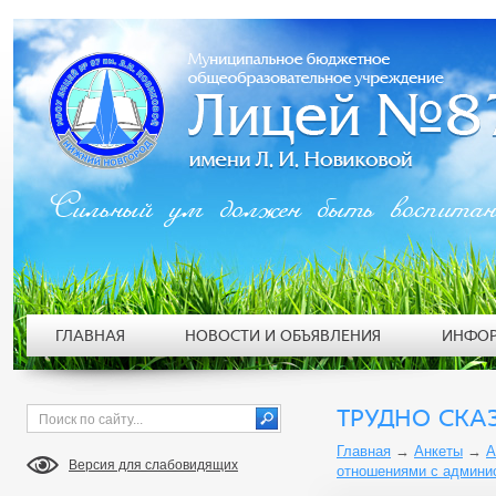
Сильный ум должен быть воспита
ГЛАВНАЯ
НОВОСТИ И ОБЪЯВЛЕНИЯ
ИНФОР
ТРУДНО СКА
Главная
→
Анкеты
→
А
Версия для слабовидящих
отношениями с админи