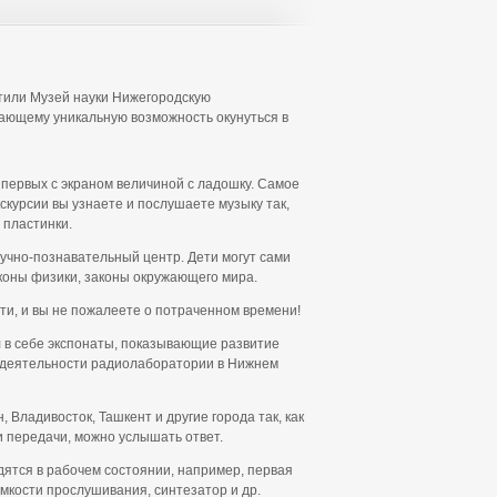
етили Музей науки Нижегородскую
ающему уникальную возможность окунуться в
 первых с экраном величиной с ладошку. Самое
скурсии вы узнаете и послушаете музыку так,
 пластинки.
учно-познавательный центр. Дети могут сами
коны физики, законы окружающего мира.
ти, и вы не пожалеете о потраченном времени!
 в себе экспонаты, показывающие развитие
от деятельности радиолаборатории в Нижнем
 Владивосток, Ташкент и другие города так, как
и передачи, можно услышать ответ.
дятся в рабочем состоянии, например, первая
омкости прослушивания, синтезатор и др.