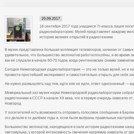
20.09.2017
18 сентября 2017 года учащиеся 7г-класса лицея пос
радиолабораторию. Музей представляет каждому жел
историю великих открытий в радиотехнике.
В музее представлена большая коллекция телевизоров, начиная от самых
удивительное, что большинство экспонатов работоспособны, и во время эк
как её слушали в начале 60-70 годов, когда рентгеновские снимки заменяли
Сегодня Нижегородская радиолаборатория — это не только музей, но и на
провести простейший эксперимент и самостоятельно открыть для себя за
Не нужно размышлять над тем, идти или не идти, ответ однозначный — ид
Мемориальный зал музея науки Нижегородской радиолаборатории собрал
радиотехники в СССР в начале XX века, что в первую очередь зависело 
Новгород.
У посетителей есть возможность отправить голосовое сообщение в Берлин,
это делали в те далёкие годы и, если были выбраны правильные настройк
Большинство экспонатов, находящихся в зале истории радиотехники нахо
светомузыка, у которой интенсивность свечения напрямую зависела от гр