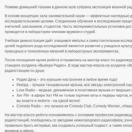
Помимо домашней техники в данном зале собрана экспозиция военной рад
В основе концепции зала занимательной науки — эффектные наглядные 
исследовательскими целями. Соединение обучения и исследования предпо
учителей, школьников, студентов. Часть экспериментальных установок дос
проводится в лаборатории членами кружков и студий.
Учебная демонстрация даёт учащимся импульс к самостоятельным исслед
целей подобного рода исследований является развитие у учащихся культ
природных и техногенных явлений в лабораторных экспериментах.
После посещения музея ребята отправились на мастер-класс по радиожур
станциях холдинга «Выбери Радио». В ходе мастер-класса на холдинге «
радиостанцию по душе:
Радио Дача – это хорошее настроение в любое время года!
Рекорд – лучшая танцевальная музыка, все звезды электронной сц
Love Radio – модная, динамичная и позитивная музыка от ведущих
Хит FM - в эфире Хит FM не только горячие хиты и лидеры чартов, н
вы знаете и любите - на одной волне!
Comedy Radio – это лучшее из Comedy Club, Comedy Woman, «Наша 
На мастер-классе ребята познакомились с основами профессии радиоведу
радиостанций, пообщались со звездами нижегородского радиоэфира; узнал
правильно брать интервью, как создавать успешный подкаст; а также попро
времени в эфире.