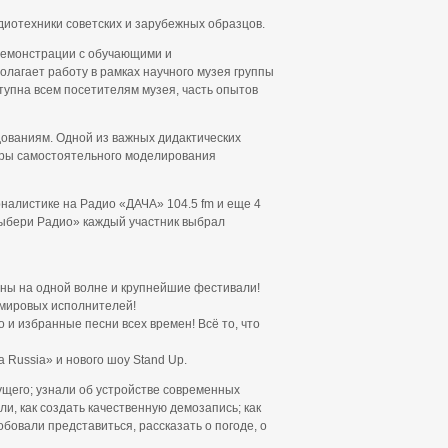
иотехники советских и зарубежных образцов.
демонстрации с обучающими и
лагает работу в рамках научного музея группы
тупна всем посетителям музея, часть опытов
ованиям. Одной из важных дидактических
уры самостоятельного моделирования
налистике на Радио «ДАЧА» 104.5 fm и еще 4
Выбери Радио» каждый участник выбрал
ены на одной волне и крупнейшие фестивали!
 мировых исполнителей!
о и избранные песни всех времен! Всё то, что
Russia» и нового шоу Stand Up.
щего; узнали об устройстве современных
и, как создать качественную демозапись; как
бовали представиться, рассказать о погоде, о