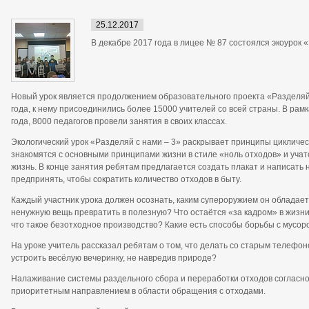
25.12.2017
В декабре 2017 года в лицее № 87 состоялся экоурок «
Новый урок является продолжением образовательного проекта «Разделяй
года, к нему присоединились более 15000 учителей со всей страны. В рам
года, 8000 педагогов провели занятия в своих классах.
Экологический урок «Разделяй с нами – 3» раскрывает принципы цикличе
знакомятся с основными принципами жизни в стиле «ноль отходов» и уча
жизнь. В конце занятия ребятам предлагается создать плакат и написать 
предпринять, чтобы сократить количество отходов в быту.
Каждый участник урока должен осознать, каким супероружием он обладает 
ненужную вещь превратить в полезную? Что остаётся «за кадром» в жизни
что такое безотходное производство? Какие есть способы борьбы с мусор
На уроке учитель рассказал ребятам о том, что делать со старым телефон
устроить весёлую вечеринку, не навредив природе?
Налаживание системы раздельного сбора и переработки отходов согласно
приоритетным направлением в области обращения с отходами.