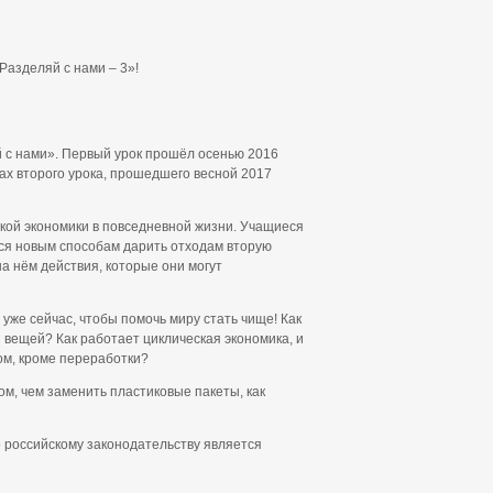
Разделяй с нами – 3»!
 с нами». Первый урок прошёл осенью 2016
ках второго урока, прошедшего весной 2017
ской экономики в повседневной жизни. Учащиеся
тся новым способам дарить отходам вторую
на нём действия, которые они могут
уже сейчас, чтобы помочь миру стать чище! Как
 вещей? Как работает циклическая экономика, и
ом, кроме переработки?
ом, чем заменить пластиковые пакеты, как
 российскому законодательству является