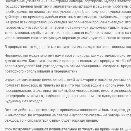
Воспитание у жителей нашей страны культуры сортировки мусора являет
государственной политики и значительным вкладом в решение проблемы о
необходимое, но недостаточное условие для благополучного существован
действуют по принципу «добыл-изготовил-использовал-выбросил», ресурсы
На фоне всех существующих сегодня экологических проблем очевидно, что
переосмыслить свой опыт и перейти от линейной экономики к циклическо
то есть модель «добыл-изготовил-использовал-выбросил» заменяется на м
использования соответствующим образом утилизируются и снова отправл
В природе нет отходов, так как все материалы находятся в постоянном, за
Человечество может многому научиться у природы как у устойчивой систе
долгое время. Какие материалы и принципы использует природа, чтобы о
запасы ресурсов? Как, руководствуясь этими принципами, создавать проду
повторного использования и переработки?
Изучение жизненного цикла вещей – всей их истории с момента добычи пр
помогает по-новому взглянуть на всё, что мы производим и используем. 
нерационально, и альтернативный выбор многоразового вместо одноразо
неперерабатываемого, надёжного и долговечного вместо однодневного ст
будущему без отходов.
Все эти действия соответствуют принципам концепции «Ноль отходов», у
и комфортно, не отправляя на свалки и мусоросжигательные заводы ни гр
отходов, то и справляться с ними будет гораздо проще.
Урок позволяет учащимся повнимательнее взглянуть на привычные вещи и