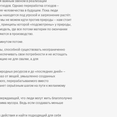
ся важным звеном в реализации
тходов. Однако переработка отходов –
ия человечества в будущем. Пока люди
 находятся под угрозой и загрязнение растёт.
 мы не можем идти против природы – нам стоит
й, принципы которой «подсмотрены» у природы,
одель, где все потоки материи по окончании
яются в производство.
мкнутом потоке.
мы, способной существовать неограниченно
беспечивать свои потребности и не истощать
кцию не для свалки, а для
иродных ресурсов и до «последних дней» –
Отказ от вещей, умышленно созданных
вого, перерабатываемого вместо
анет серьёзным шагом на пути к желаемому
тверждающей, что люди могут жить благополучно
амма мусора. Ведь если создавать меньше
 действия и найти подходящий для себя