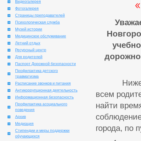
Видеогалерея
Фотогалерея
Страницы преподавателей
Уважа
Психологическая служба
Музей истории
Новгоро
Медицинское обслуживание
учебно
Летний отдых
Ресурсный центр
дорожно
Для родителей
Паспорт Дорожной безопасности
Профилактика детского
травматизма
Нижегород
Расписание звонков и питания
Антикоррупционная деятельность
всем родит
Информационная безопасность
найти врем
Профилактика асоциального
поведения
соблюдение
Архив
Медиация
города, по
Стипендии и меры поддержки
обучающихся