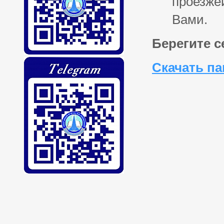
проезже
Вами.
Берегите с
Скачать па