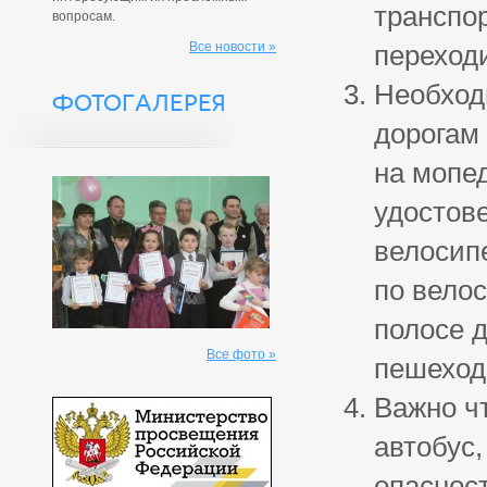
транспор
вопросам.
Все новости »
переходи
Необход
ФОТОГАЛЕРЕЯ
дорогам 
на мопед
удостов
велосип
по вело
полосе д
Все фото »
пешеход
Важно ч
автобус,
опаснос