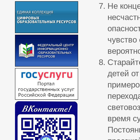
Не конц
несчаст
опасност
чувство 
вероятно
Старайт
детей от
примеро
переход
светово
время су
Постоян