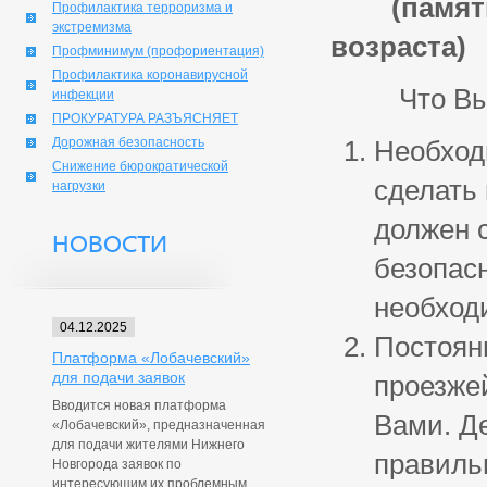
(памятка
Профилактика терроризма и
экстремизма
возраста)
Профминимум (профориентация)
Профилактика коронавирусной
Что Вы м
инфекции
ПРОКУРАТУРА РАЗЪЯСНЯЕТ
Дорожная безопасность
Необход
Снижение бюрократической
сделать 
нагрузки
должен 
НОВОСТИ
безопас
необход
04.12.2025
Постоян
Платформа «Лобачевский»
для подачи заявок
проезжей
Вводится новая платформа
Вами. Д
«Лобачевский», предназначенная
для подачи жителями Нижнего
правиль
Новгорода заявок по
интересующим их проблемным