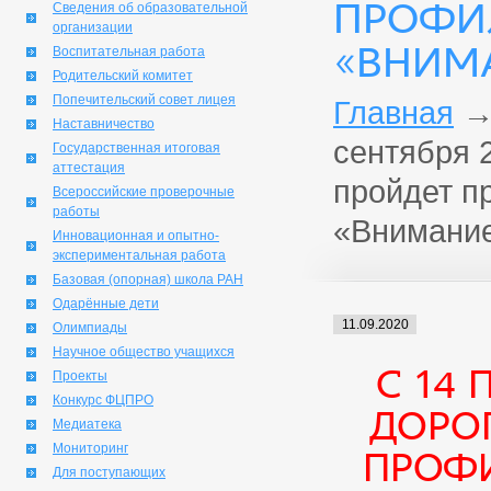
ПРОФИ
Сведения об образовательной
организации
«ВНИМА
Воспитательная работа
Родительский комитет
Попечительский совет лицея
Главная
Наставничество
сентября 2
Государственная итоговая
аттестация
пройдет п
Всероссийские проверочные
работы
«Внимание
Инновационная и опытно-
экспериментальная работа
Базовая (опорная) школа РАН
Одарённые дети
11.09.2020
Олимпиады
Научное общество учащихся
С 14 
Проекты
Конкурс ФЦПРО
дорог
Медиатека
Мониторинг
профи
Для поступающих