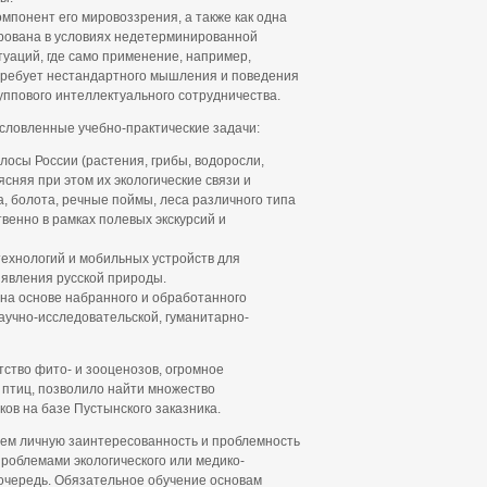
мпонент его мировоззрения, а также как одна
рована в условиях недетерминированной
аций, где само применение, например,
требует нестандартного мышления и поведения
руппового интеллектуального сотрудничества.
словленные учебно-практические задачи:
осы России (растения, грибы, водоросли,
сняя при этом их экологические связи и
а, болота, речные поймы, леса различного типа
венно в рамках полевых экскурсий и
ехнологий и мобильных устройств для
 явления русской природы.
 на основе набранного и обработанного
аучно-исследовательской, гуманитарно-
ство фито- и зооценозов, огромное
, птиц, позволило найти множество
ов на базе Пустынского заказника.
аем личную заинтересованность и проблемность
роблемами экологического или медико-
ю очередь. Обязательное обучение основам