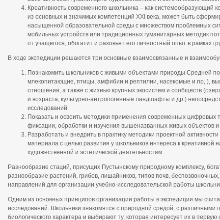
Креативность современного школьника – как системообразующий ко
из основных и значимых компетенций
XXI
века, может быть сформи
насыщенной образовательной среды с множеством проблемных ситу
мобильных устройств или традиционных гуманитарных методик по
от учащегося, обогатит и разовьет его личностный опыт в рамках г
В ходе экспедиции решаются три основные взаимосвязанные и взаимообу
Познакомить школьников с живыми объектами природы Средней пол
млекопитающие, птицы, амфибии и рептилии, насекомые и пр, ), выя
отношения, а также с жизнью крупных экосистем и сообществ (озер
и возраста, культурно-антропогенные ландшафты и др.) непосредст
исследований.
Показать и освоить методики применения современных цифровых т
фиксации, обработки и изучения вышеназванных живых объектов и
Разработать и внедрить в практику методики проектной активности
материала с целью развития у школьников интереса к креативной н
художественной и эстетической деятельностям.
Разнообразие стаций, присущих Пустынскому природному комплексу, богат
разнообразие растений, грибов, лишайников, типов почв, беспозвоночных
направлений для организации учебно-исследовательской работы школьник
Одним из основных принципов организации работы в экспедиции мы счит
исследований. Школьники знакомятся с природной средой, с различными п
биологического характера и выбирают ту, которая интересует их в перву