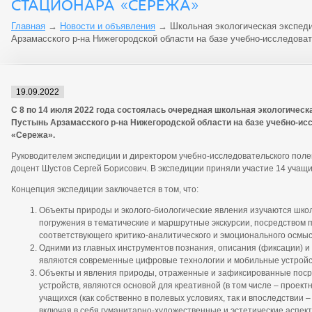
СТАЦИОНАРА «СЕРЕЖА»
Главная
→
Новости и объявления
→
Школьная экологическая экспеди
Арзамасского р-на Нижегородской области на базе учебно-исследова
19.09.2022
С 8 по 14 июля 2022 года состоялась очередная школьная экологическа
Пустынь Арзамасского р-на Нижегородской области на базе учебно-ис
«Сережа».
Руководителем экспедиции и директором учебно-исследовательского полев
доцент Шустов Сергей Борисович.
В экспедиции приняли участие 14 учащи
Концепция экспедиции заключается в том, что:
Объекты природы и эколого-биологические явления изучаются шко
погружения в тематические и маршрутные экскурсии, посредством 
соответствующего критико-аналитического и эмоционального осмы
Одними из главных инструментов познания, описания (фиксации) и
являются современные цифровые технологии и мобильные устройс
Объекты и явления природы, отраженные и зафиксированные поср
устройств, являются основой для креативной (в том числе – проек
учащихся (как собственно в полевых условиях, так и впоследствии –
включая в себя гуманитарно-художественные и эстетические аспект