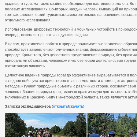
щадящего туризма также крайне необходимо для настоящего эколога. Во-
полевых исследованиях. Во-вторых, каждый человек, бывающий на природе,
третьих, экологический туризм как самостоятельное направление весьма 
отдельного исследования.
Использование цифровых технологий и мобильных устройств в природоохр
очередь, позволяет решать следующие задачи:
В целом, практическая работа в природе поднимает экологическое образо
способствует закреплению полученных знаний, формированию субъектног
природе. Кроме того, без целостного представления природы, без практи
природными объектами, человеком и человеческой деятельностью трудно 
воспитанную личность.
Целостное видение природы гораздо эффективнее вырабатывается в поле
звездное небо, учатся ориентироваться на местности с помощью астроном
методов, изучают природные объекты с различных сторон, осознают себя 
человека. Знание природы края, включая практическую деятельность в об
включенных в Красную Книгу Нижегородской области, также является акту
Записки экспедиционера (
открыть
/
скачать
)