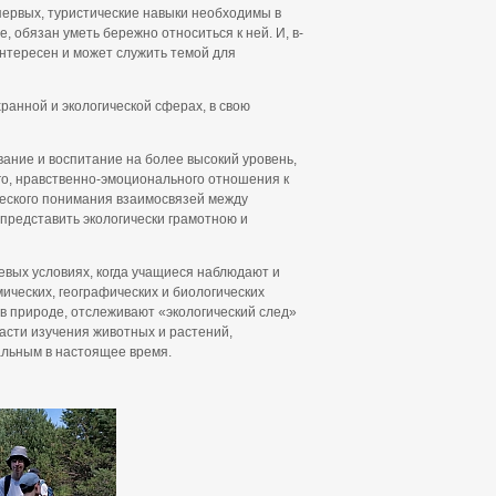
первых, туристические навыки необходимы в
 обязан уметь бережно относиться к ней. И, в-
интересен и может служить темой для
анной и экологической сферах, в свою
вание и воспитание на более высокий уровень,
о, нравственно-эмоционального отношения к
ческого понимания взаимосвязей между
представить экологически грамотною и
вых условиях, когда учащиеся наблюдают и
ических, географических и биологических
в природе, отслеживают «экологический след»
ласти изучения животных и растений,
альным в настоящее время.