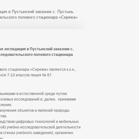
ция в Пустынский заказник с. Пустынь
тельского полевого стационара «Сережа»
я экспедиция в Пустынский заказник с.
следовательского полевого стационара
ого стационара «Сережа» является к.х.н.,
хся 7-10 классов лицея № 87.
льниками в естественной среде путем
полевых исследований и, далее, приемами
сления.
 изучения объектов и явлений природы
тва.
едством цифровых технологий и мобильных
тной) учебно-исследовательской деятельности
 в стенах учебного заведения), органично
ы.