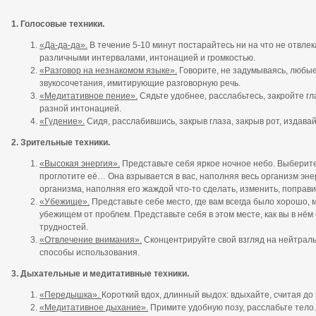
1. Голосовые техники.
«Да-да-да».
В течение 5-10 минут постарайтесь ни на что не отвлек
различными интервалами, интонацией и громкостью.
«Разговор на незнакомом языке».
Говорите, не задумываясь, любы
звукосочетания, имитирующие разговорную речь.
«Медитативное пение».
Сядьте удобнее, расслабьтесь, закройте гла
разной интонацией.
«Гудение».
Сидя, расслабившись, закрыв глаза, закрыв рот, издава
2. Зрительные техники.
«Высокая энергия».
Представьте себя яркое ночное небо. Выберите
проглотите её… Она взрывается в вас, наполняя весь организм энер
организма, наполняя его жаждой что-то сделать, изменить, поправи
«Убежище».
Представьте себе место, где вам всегда было хорошо, 
убежищем от проблем. Представьте себя в этом месте, как вы в нём
трудностей.
«Отвлечение внимания».
Сконцентрируйте свой взгляд на нейтраль
способы использования.
3. Дыхательные и медитативные техники.
«Передышка».
Короткий вдох, длинный выдох: вдыхайте, считая до 
«Медитативное дыхание».
Примите удобную позу, расслабьте тело