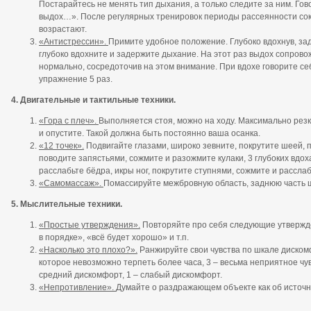
Постарайтесь не менять тип дыхания, а только следите за ним. Гов
выдох…». После регулярных тренировок периоды рассеянности со
возрастают.
«Антистрессин».
Примите удобное положение. Глубоко вдохнув, за
глубоко вдохните и задержите дыхание. На этот раз выдох сопров
нормально, сосредоточив на этом внимание. При вдохе говорите се
упражнение 5 раз.
4. Двигательные и тактильные техники.
«Гора с плеч».
Выполняется стоя, можно на ходу. Максимально рез
и опустите. Такой должна быть постоянно ваша осанка.
«12 точек».
Подвигайте глазами, широко зевните, покрутите шеей, п
поводите запястьями, сожмите и разожмите кулаки, 3 глубоких вдоха
расслабьте бёдра, икры ног, покрутите ступнями, сожмите и расслаб
«Самомассаж».
Помассируйте межбровную область, заднюю часть ше
5. Мыслительные техники.
«Простые утверждения».
Повторяйте про себя следующие утвержден
в порядке», «всё будет хорошо» и т.п.
«Насколько это плохо?».
Ранжируйте свои чувства по шкале диском
которое невозможно терпеть более часа, 3 – весьма неприятное чув
средний дискомфорт, 1 – слабый дискомфорт.
«Непротивление».
Думайте о раздражающем объекте как об источ