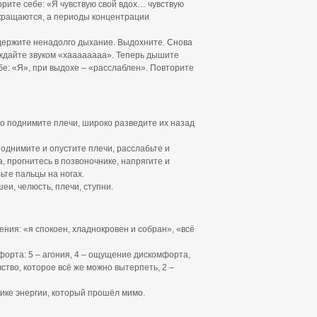
орите себе: «Я чувствую свой вдох… чувствую
кращаются, а периоды концентрации
держите ненадолго дыхание. Выдохните. Снова
ождайте звуком «хаааааааа». Теперь дышите
бе: «Я», при выдохе – «расслаблен». Повторите
ко поднимите плечи, широко разведите их назад
однимите и опустите плечи, расслабьте и
, прогнитесь в позвоночнике, напрягите и
ьте пальцы на ногах.
и, челюсть, плечи, ступни.
ия: «я спокоен, хладнокровен и собран», «всё
форта: 5 – агония, 4 – ощущение дискомфорта,
ство, которое всё же можно вытерпеть, 2 –
нике энергии, который прошёл мимо.