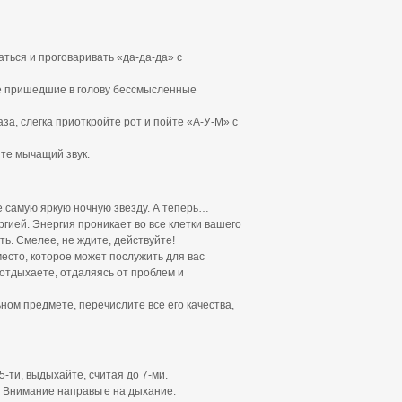
аться и проговаривать «да-да-да» с
е пришедшие в голову бессмысленные
за, слегка приоткройте рот и пойте «А-У-М» с
йте мычащий звук.
 самую яркую ночную звезду. А теперь…
гией. Энергия проникает во все клетки вашего
ть. Смелее, не ждите, действуйте!
место, которое может послужить для вас
 отдыхаете, отдаляясь от проблем и
ном предмете, перечислите все его качества,
5-ти, выдыхайте, считая до 7-ми.
. Внимание направьте на дыхание.