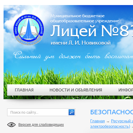
Сильный ум должен быть воспита
ГЛАВНАЯ
НОВОСТИ И ОБЪЯВЛЕНИЯ
ИНФОР
БЕЗОПАСНОС
Главная
→
Ресурсный 
Версия для слабовидящих
электробезопасность)