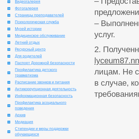
–
Предостав
Видеогалерея
Фотогалерея
предложени
Страницы преподавателей
–
Выполнени
Психологическая служба
Музей истории
услуг.
Медицинское обслуживание
Летний отдых
2. Получен
Ресурсный центр
Для родителей
lyceum87.nn
Паспорт Дорожной безопасности
лицам. Не 
Профилактика детского
травматизма
в случае, к
Расписание звонков и питания
Антикоррупционная деятельность
требования
Информационная безопасность
Профилактика асоциального
поведения
Архив
Медиация
Стипендии и меры поддержки
обучающихся