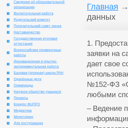
Сведения об образовательной
Главная
организации
Воспитательная работа
данных
Родительский комитет
Попечительский совет лицея
Наставничество
Государственная итоговая
1. Предост
аттестация
Всероссийские проверочные
заявки на 
работы
Инновационная и опытно-
дает свое с
экспериментальная работа
использова
Базовая (опорная) школа РАН
Одарённые дети
№152-ФЗ «О
Олимпиады
Научное общество учащихся
любыми спо
Проекты
Конкурс ФЦПРО
–
Ведение п
Медиатека
информации
Мониторинг
Для поступающих