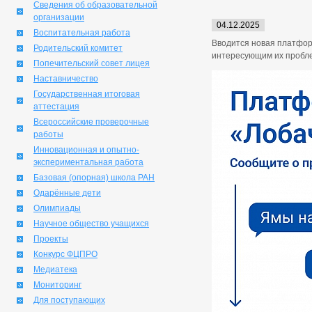
Сведения об образовательной
организации
04.12.2025
Воспитательная работа
Вводится новая платфор
Родительский комитет
интересующим их пробл
Попечительский совет лицея
Наставничество
Государственная итоговая
аттестация
Всероссийские проверочные
работы
Инновационная и опытно-
экспериментальная работа
Базовая (опорная) школа РАН
Одарённые дети
Олимпиады
Научное общество учащихся
Проекты
Конкурс ФЦПРО
Медиатека
Мониторинг
Для поступающих