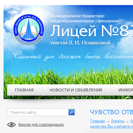
Сильный ум должен быть воспита
ГЛАВНАЯ
НОВОСТИ И ОБЪЯВЛЕНИЯ
ИНФОР
ЧУВСТВО ОТ
Главная
→
Анкеты
→
А
Версия для слабовидящих
качества Вы считаете