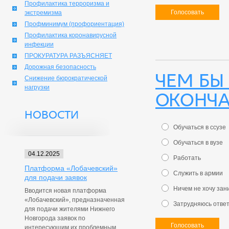
Профилактика терроризма и
Голосовать
экстремизма
Профминимум (профориентация)
Профилактика коронавирусной
инфекции
ПРОКУРАТУРА РАЗЪЯСНЯЕТ
Дорожная безопасность
Чем бы
Снижение бюрократической
нагрузки
оконча
НОВОСТИ
Обучаться в ссузе
Обучаться в вузе
04.12.2025
Работать
Платформа «Лобачевский»
Служить в армии
для подачи заявок
Ничем не хочу зан
Вводится новая платформа
«Лобачевский», предназначенная
Затрудняюсь отве
для подачи жителями Нижнего
Новгорода заявок по
Голосовать
интересующим их проблемным