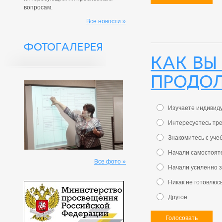
вопросам.
Все новости »
ФОТОГАЛЕРЕЯ
Как Вы
продо
Изучаете индивиду
Интересуетесь тр
Знакомитесь с уче
Начали самостояте
Все фото »
Начали усиленно з
Никак не готовлюс
Другое
Голосовать