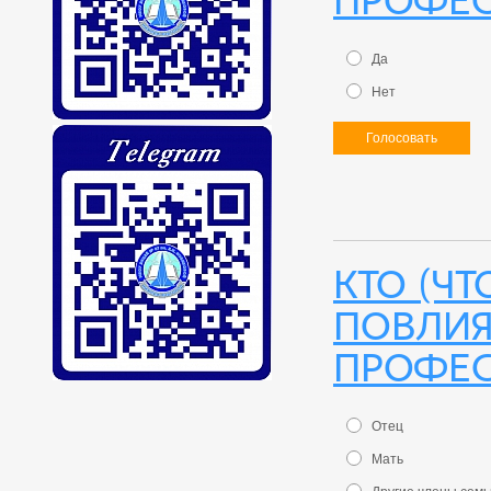
профе
Да
Нет
Голосовать
Кто (ч
повлия
профес
Отец
Мать