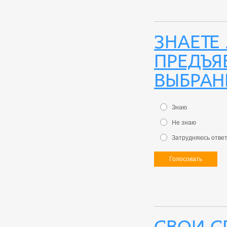
Знаете
предъя
выбран
Знаю
Не знаю
Затрудняюсь отве
Голосовать
Свои с