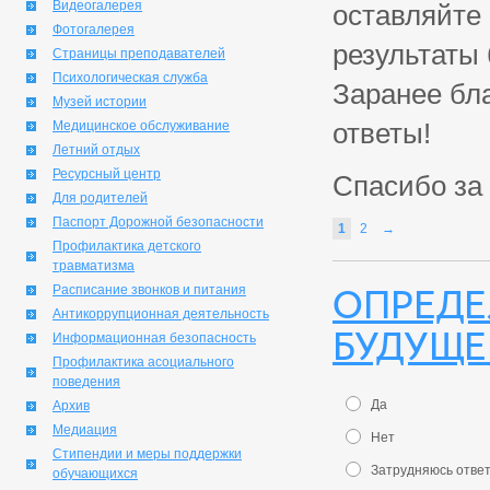
Видеогалерея
оставляйте 
Фотогалерея
результаты
Страницы преподавателей
Психологическая служба
Заранее бл
Музей истории
ответы!
Медицинское обслуживание
Летний отдых
Ресурсный центр
Спасибо за 
Для родителей
Паспорт Дорожной безопасности
1
2
→
Профилактика детского
травматизма
Опреде
Расписание звонков и питания
Антикоррупционная деятельность
будуще
Информационная безопасность
Профилактика асоциального
поведения
Да
Архив
Медиация
Нет
Стипендии и меры поддержки
Затрудняюсь отве
обучающихся