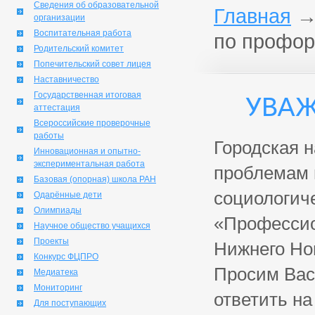
Сведения об образовательной
Главная
организации
Воспитательная работа
по профор
Родительский комитет
Попечительский совет лицея
Наставничество
Государственная итоговая
Уваж
аттестация
Всероссийские проверочные
работы
Городская 
Инновационная и опытно-
экспериментальная работа
проблемам 
Базовая (опорная) школа РАН
социологич
Одарённые дети
Олимпиады
«Профессио
Научное общество учащихся
Проекты
Нижнего Но
Конкурс ФЦПРО
Просим Вас
Медиатека
Мониторинг
ответить на
Для поступающих