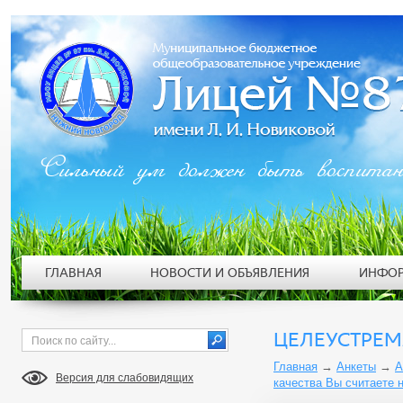
Сильный ум должен быть воспита
ГЛАВНАЯ
НОВОСТИ И ОБЪЯВЛЕНИЯ
ИНФОР
ЦЕЛЕУСТРЕ
Главная
→
Анкеты
→
А
Версия для слабовидящих
качества Вы считаете