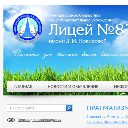
Сильный ум должен быть воспита
ГЛАВНАЯ
НОВОСТИ И ОБЪЯВЛЕНИЯ
ИНФОР
ПРАГМАТИЗМ
Главная
→
Анкеты
→
А
Версия для слабовидящих
качества Вы считаете