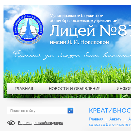
Сильный ум должен быть воспита
ГЛАВНАЯ
НОВОСТИ И ОБЪЯВЛЕНИЯ
ИНФОР
КРЕАТИВНОС
Главная
→
Анкеты
→
А
Версия для слабовидящих
качества Вы считаете