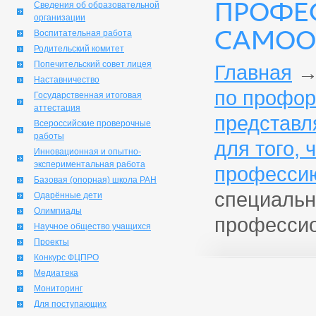
ПРОФЕ
Сведения об образовательной
организации
САМОО
Воспитательная работа
Родительский комитет
Попечительский совет лицея
Главная
Наставничество
по профор
Государственная итоговая
аттестация
представл
Всероссийские проверочные
работы
для того,
Инновационная и опытно-
экспериментальная работа
профессию
Базовая (опорная) школа РАН
специальн
Одарённые дети
Олимпиады
професси
Научное общество учащихся
Проекты
Конкурс ФЦПРО
Медиатека
Мониторинг
Для поступающих