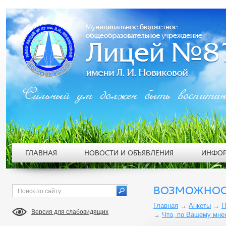
Сильный ум должен быть воспита
ГЛАВНАЯ
НОВОСТИ И ОБЪЯВЛЕНИЯ
ИНФОР
ВОЗМОЖНОС
Главная
→
Анкеты
→
П
Версия для слабовидящих
→
Что, по Вашему мне