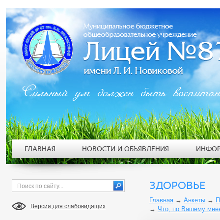
Сильный ум должен быть воспита
ГЛАВНАЯ
НОВОСТИ И ОБЪЯВЛЕНИЯ
ИНФОР
ЗДОРОВЬЕ
Главная
→
Анкеты
→
П
Версия для слабовидящих
→
Что, по Вашему мне