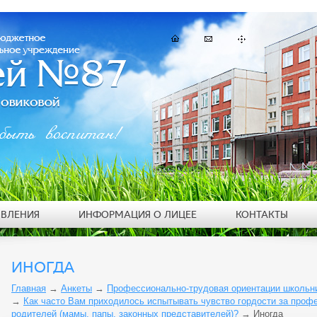
быть воспитан!
ЯВЛЕНИЯ
ИНФОРМАЦИЯ О ЛИЦЕЕ
КОНТАКТЫ
ИНОГДА
Главная
→
Анкеты
→
Профессионально-трудовая ориентации школьник
→
Как часто Вам приходилось испытывать чувство гордости за проф
родителей (мамы, папы, законных представителей)?
→
Иногда