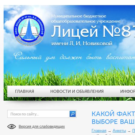
Сильный ум должен быть воспита
ГЛАВНАЯ
НОВОСТИ И ОБЪЯВЛЕНИЯ
ИНФОР
КАКОЙ ФАК
ВЫБОРЕ ВАШ
Версия для слабовидящих
Главная
→
Анкеты
→
П