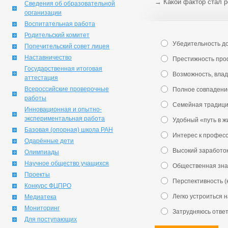
→
Какой фактор стал 
Сведения об образовательной
организации
Воспитательная работа
Родительский комитет
Убедительность д
Попечительский совет лицея
Наставничество
Престижность про
Государственная итоговая
Возможность, влад
аттестация
Всероссийские проверочные
Полное совпадени
работы
Семейная традиц
Инновационная и опытно-
экспериментальная работа
Удобный «путь в ж
Базовая (опорная) школа РАН
Интерес к профес
Одарённые дети
Высокий заработо
Олимпиады
Научное общество учащихся
Общественная зна
Проекты
Перспективность (
Конкурс ФЦПРО
Легко устроиться 
Медиатека
Мониторинг
Затрудняюсь отве
Для поступающих