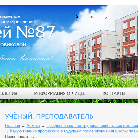
быть воспитан!
ЯВЛЕНИЯ
ИНФОРМАЦИЯ О ЛИЦЕЕ
КОНТАКТЫ
УЧЁНЫЙ, ПРЕПОДАВАТЕЛЬ
Главная
→
Анкеты
→
Профессионально-трудовая ориентации школьник
→
Какую именно профессию в будущем после окончания школы план
Преподаватель