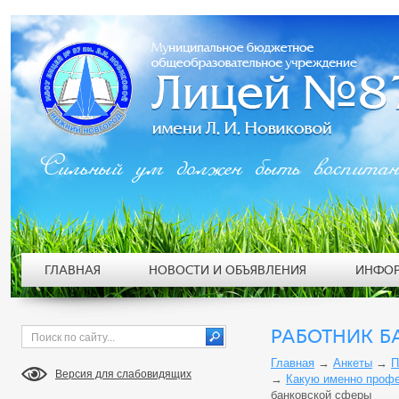
Сильный ум должен быть воспита
ГЛАВНАЯ
НОВОСТИ И ОБЪЯВЛЕНИЯ
ИНФОР
РАБОТНИК Б
Главная
→
Анкеты
→
П
Версия для слабовидящих
→
Какую именно профе
банковской сферы