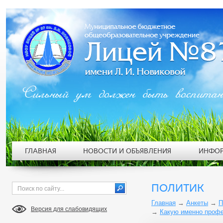
Сильный ум должен быть воспита
ГЛАВНАЯ
НОВОСТИ И ОБЪЯВЛЕНИЯ
ИНФОР
ПОЛИТИК
Главная
→
Анкеты
→
П
Версия для слабовидящих
→
Какую именно профе