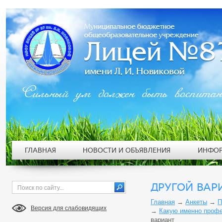
Сильный ум должен быть воспита
ГЛАВНАЯ
НОВОСТИ И ОБЪЯВЛЕНИЯ
ИНФОР
ДРУГОЙ ВАР
Главная
→
Анкеты
→
П
Версия для слабовидящих
→
Какую именно профе
вариант