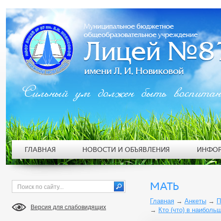
Сильный ум должен быть воспита
ГЛАВНАЯ
НОВОСТИ И ОБЪЯВЛЕНИЯ
ИНФОР
МАТЬ
Главная
→
Анкеты
→
П
Версия для слабовидящих
→
Кто (что) в наиболь