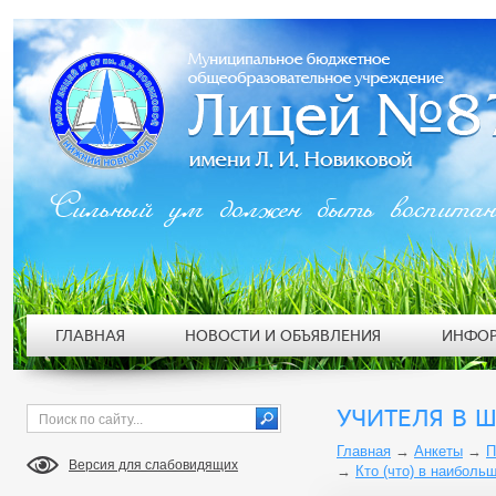
Сильный ум должен быть воспита
ГЛАВНАЯ
НОВОСТИ И ОБЪЯВЛЕНИЯ
ИНФОР
УЧИТЕЛЯ В 
Главная
→
Анкеты
→
П
Версия для слабовидящих
→
Кто (что) в наиболь