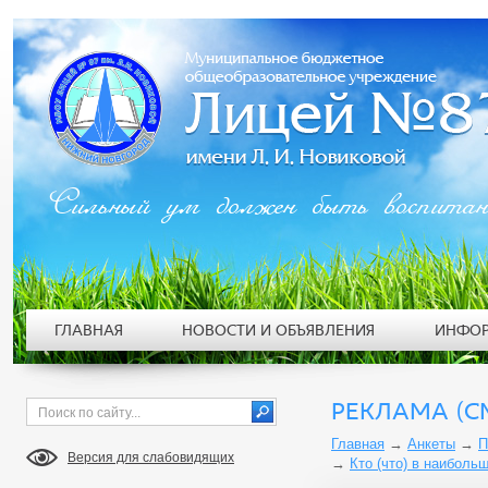
Сильный ум должен быть воспита
ГЛАВНАЯ
НОВОСТИ И ОБЪЯВЛЕНИЯ
ИНФОР
РЕКЛАМА (С
Главная
→
Анкеты
→
П
Версия для слабовидящих
→
Кто (что) в наиболь