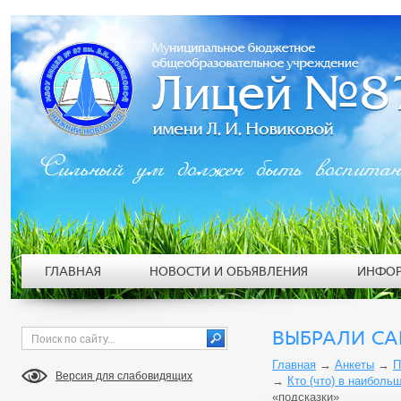
Сильный ум должен быть воспита
ГЛАВНАЯ
НОВОСТИ И ОБЪЯВЛЕНИЯ
ИНФОР
ВЫБРАЛИ СА
Главная
→
Анкеты
→
П
Версия для слабовидящих
→
Кто (что) в наиболь
«подсказки»