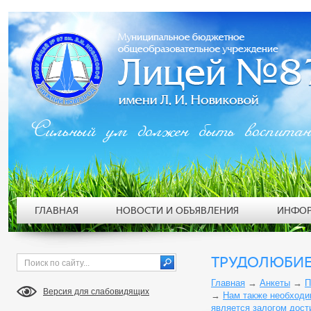
Сильный ум должен быть воспита
ГЛАВНАЯ
НОВОСТИ И ОБЪЯВЛЕНИЯ
ИНФОР
ТРУДОЛЮБИЕ
Главная
→
Анкеты
→
П
Версия для слабовидящих
→
Нам также необходи
является залогом дост