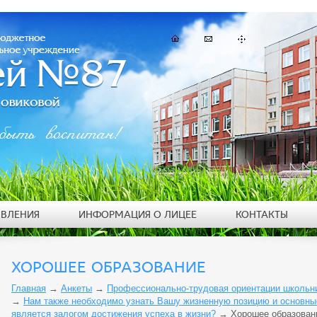
быть воспитан!
ЯВЛЕНИЯ
ИНФОРМАЦИЯ О ЛИЦЕЕ
КОНТАКТЫ
ХОРОШЕЕ ОБРАЗОВАНИЕ
Главная
→
Анкеты
→
Профессионально-трудовая ориентации школьник
→
Нам также необходимо узнать Вашу жизненную позицию и основны
является залогом достижения успеха в жизни?
→
Хорошее образован