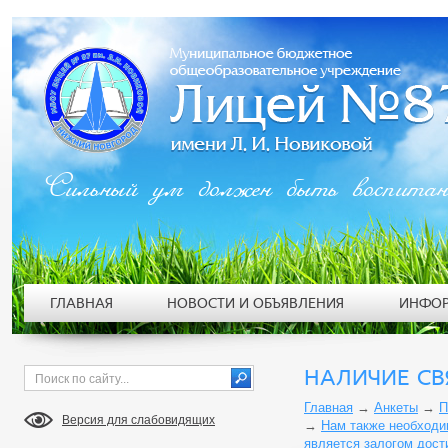
Сильный ум должен быть воспита
ГЛАВНАЯ
НОВОСТИ И ОБЪЯВЛЕНИЯ
ИНФОР
НАЛИЧИЕ СВЯ
Главная
→
Анкеты
→
П
Версия для слабовидящих
→
Нам также необходи
является залогом дост