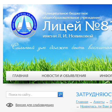
Сильный ум должен быть воспита
ГЛАВНАЯ
НОВОСТИ И ОБЪЯВЛЕНИЯ
ИНФОР
ЗАТРУДНЯЮС
Главная
→
Анкеты
→
П
Версия для слабовидящих
→
Нравилась ли Вам р